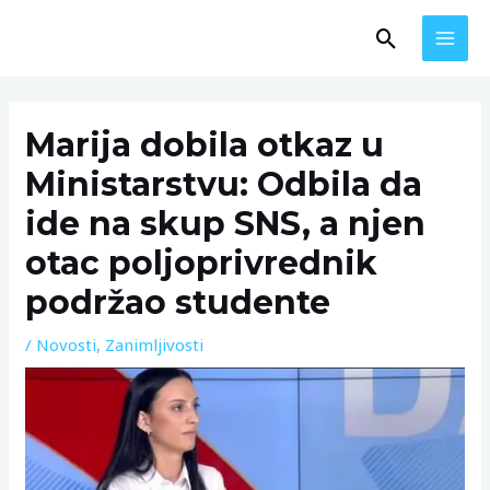
Skip
MAI
Search
to
MEN
content
Post
navigation
Marija dobila otkaz u
Ministarstvu: Odbila da
ide na skup SNS, a njen
otac poljoprivrednik
podržao studente
/
Novosti
,
Zanimljivosti