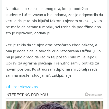
Na pitanje o reakciji njenog oca, koji je podržao
studente i učestvovao u blokadama, Zec je odgovorila da
veruje da je to bio ključni faktor u njenom otkazu. „Niko
ne može da ostane u mraku, svi treba da podržimo ono
što je ispravno“, dodala je.
Zec je rekla da se njen otac razočarao zbog otkaza, a
ona je dodala da je takođe vrlo razočarana i tužna. „Bilo
mi je jako drago da radim taj posao i bilo mi je lepo u
Upravi za agrarna plaćanja. Trenutno sam u potrazi za
novim poslom. Po struci sam diplomirani učitelj i sada
sam na master studijama“, zaključila je.
Post Views:
749