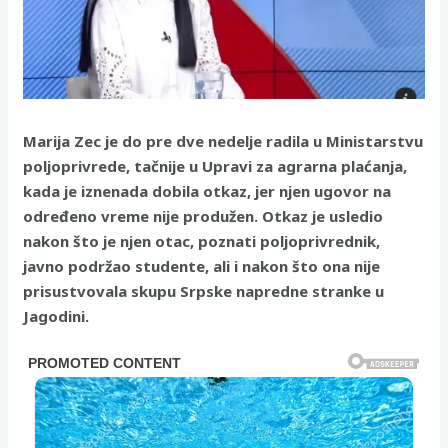
Marija Zec je do pre dve nedelje radila u Ministarstvu
poljoprivrede, tačnije u Upravi za agrarna plaćanja,
kada je iznenada dobila otkaz, jer njen ugovor na
određeno vreme nije produžen. Otkaz je usledio
nakon što je njen otac, poznati poljoprivrednik,
javno podržao studente, ali i nakon što ona nije
prisustvovala skupu Srpske napredne stranke u
Jagodini.