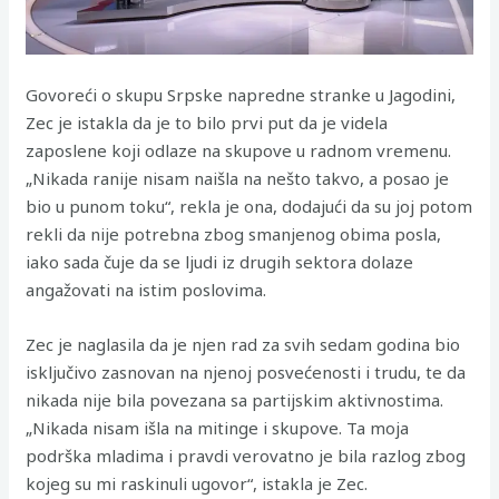
Govoreći o skupu Srpske napredne stranke u Jagodini,
Zec je istakla da je to bilo prvi put da je videla
zaposlene koji odlaze na skupove u radnom vremenu.
„Nikada ranije nisam naišla na nešto takvo, a posao je
bio u punom toku“, rekla je ona, dodajući da su joj potom
rekli da nije potrebna zbog smanjenog obima posla,
iako sada čuje da se ljudi iz drugih sektora dolaze
angažovati na istim poslovima.
Zec je naglasila da je njen rad za svih sedam godina bio
isključivo zasnovan na njenoj posvećenosti i trudu, te da
nikada nije bila povezana sa partijskim aktivnostima.
„Nikada nisam išla na mitinge i skupove. Ta moja
podrška mladima i pravdi verovatno je bila razlog zbog
kojeg su mi raskinuli ugovor“, istakla je Zec.