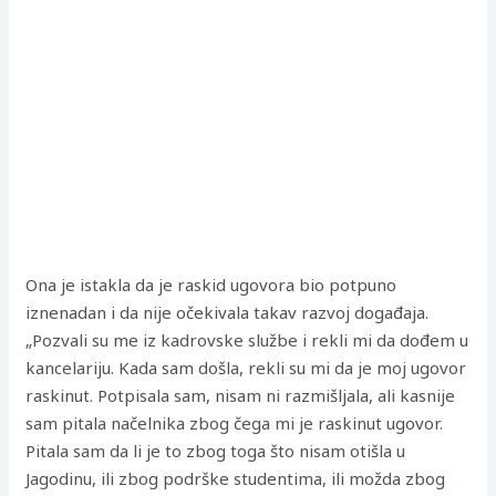
Ona je istakla da je raskid ugovora bio potpuno
iznenadan i da nije očekivala takav razvoj događaja.
„Pozvali su me iz kadrovske službe i rekli mi da dođem u
kancelariju. Kada sam došla, rekli su mi da je moj ugovor
raskinut. Potpisala sam, nisam ni razmišljala, ali kasnije
sam pitala načelnika zbog čega mi je raskinut ugovor.
Pitala sam da li je to zbog toga što nisam otišla u
Jagodinu, ili zbog podrške studentima, ili možda zbog