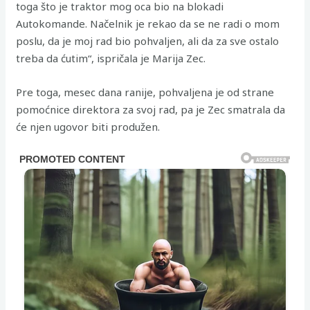
toga što je traktor mog oca bio na blokadi
Autokomande. Načelnik je rekao da se ne radi o mom
poslu, da je moj rad bio pohvaljen, ali da za sve ostalo
treba da ćutim“, ispričala je Marija Zec.
Pre toga, mesec dana ranije, pohvaljena je od strane
pomoćnice direktora za svoj rad, pa je Zec smatrala da
će njen ugovor biti produžen.