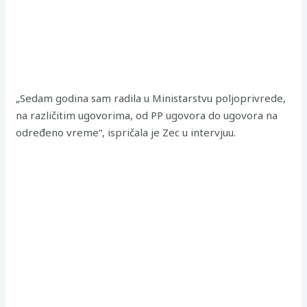
„Sedam godina sam radila u Ministarstvu poljoprivrede,
na različitim ugovorima, od PP ugovora do ugovora na
određeno vreme“, ispričala je Zec u intervjuu.