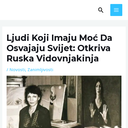
Skip
MAI
Search
to
MEN
content
Post
navigation
Ljudi Koji Imaju Moć Da
Osvajaju Svijet: Otkriva
Ruska Vidovnjakinja
/
Novosti
,
Zanimljivosti