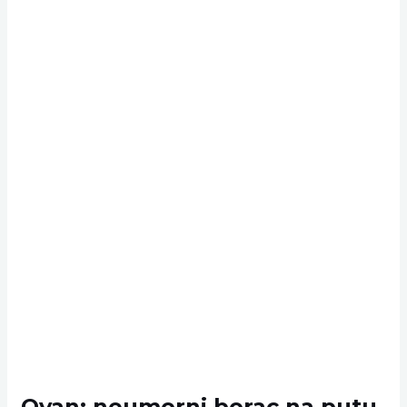
Ovan: neumorni borac na putu