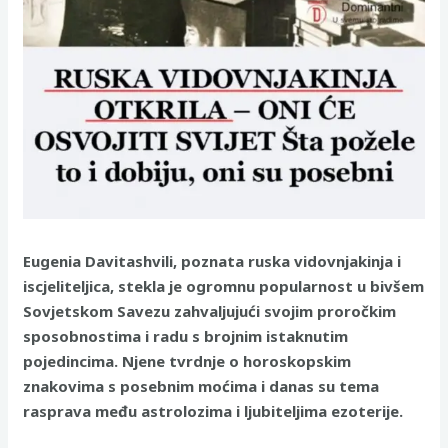
Eugenia Davitashvili, poznata ruska vidovnjakinja i
iscjeliteljica, stekla je ogromnu popularnost u bivšem
Sovjetskom Savezu zahvaljujući svojim proročkim
sposobnostima i radu s brojnim istaknutim
pojedincima. Njene tvrdnje o horoskopskim
znakovima s posebnim moćima i danas su tema
rasprava među astrolozima i ljubiteljima ezoterije.