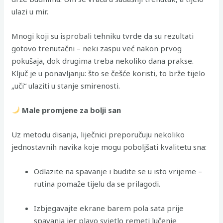
ulazi u mir.
Mnogi koji su isprobali tehniku tvrde da su rezultati
gotovo trenutačni – neki zaspu već nakon prvog
pokušaja, dok drugima treba nekoliko dana prakse.
Ključ je u ponavljanju: što se češće koristi, to brže tijelo
„uči“ ulaziti u stanje smirenosti.
Male promjene za bolji san
Uz metodu disanja, liječnici preporučuju nekoliko
jednostavnih navika koje mogu poboljšati kvalitetu sna:
Odlazite na spavanje i budite se u isto vrijeme –
rutina pomaže tijelu da se prilagodi.
Izbjegavajte ekrane barem pola sata prije
spavanja jer plavo svjetlo remeti lučenje