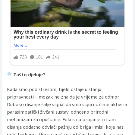
Zašto djeluje?
Kada smo pod stresom, tijelo ostaje u stanju
pripravnosti – mozak ne zna da je vrijeme za odmor.
Duboko disanje šalje signal da smo sigurni, čime aktivira
parasimpatički živčani sustav, odnosno prirodni
mehanizam za opuštanje. Fokus na brojanje i ritam
disanja dodatno odvlači pažnju od briga i misli koje nas
drže budnima. Um se vraća u sadašnji trenutak, a tijelo