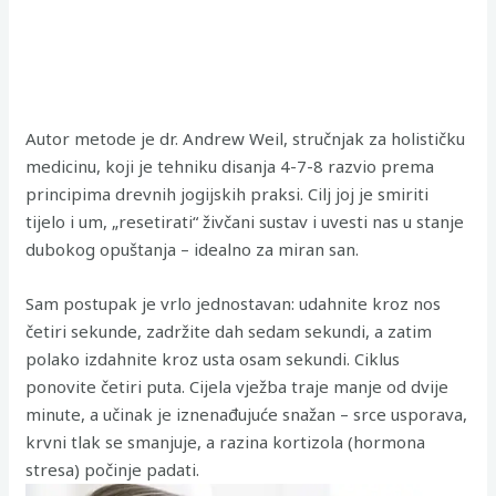
Autor metode je dr. Andrew Weil, stručnjak za holističku
medicinu, koji je tehniku disanja 4-7-8 razvio prema
principima drevnih jogijskih praksi. Cilj joj je smiriti
tijelo i um, „resetirati“ živčani sustav i uvesti nas u stanje
dubokog opuštanja – idealno za miran san.
Sam postupak je vrlo jednostavan: udahnite kroz nos
četiri sekunde, zadržite dah sedam sekundi, a zatim
polako izdahnite kroz usta osam sekundi. Ciklus
ponovite četiri puta. Cijela vježba traje manje od dvije
minute, a učinak je iznenađujuće snažan – srce usporava,
krvni tlak se smanjuje, a razina kortizola (hormona
stresa) počinje padati.