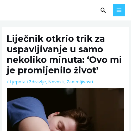
Skip
MAI
Search
to
MEN
content
Post
navigation
Liječnik otkrio trik za
uspavljivanje u samo
nekoliko minuta: ‘Ovo mi
je promijenilo život’
/
Ljepota i Zdravlje
,
Novosti
,
Zanimljivosti