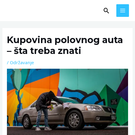
Skip
MAI
Search
to
MEN
content
Post
navigation
Kupovina polovnog auta
– šta treba znati
/
Održavanje