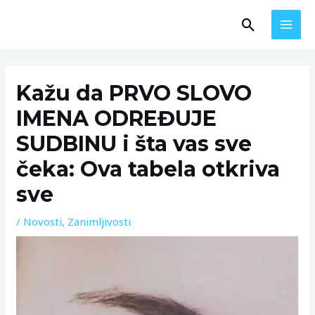
Skip
MAI
Search
to
MEN
content
Post
navigation
Kažu da PRVO SLOVO
IMENA ODREĐUJE
SUDBINU i šta vas sve
čeka: Ova tabela otkriva
sve
/
Novosti
,
Zanimljivosti