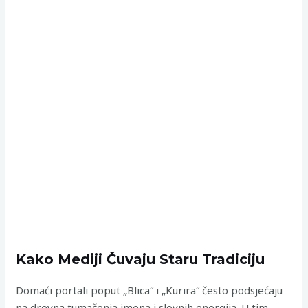
Kako Mediji Čuvaju Staru Tradiciju
Domaći portali poput „Blica“ i „Kurira“ često podsjećaju
na drevna tumačenja imena i slovnih energija. U tim