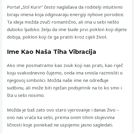
Portal „Stil Kurir“ često naglašava da roditelji intuitivno
biraju imena koja odgovaraju energiji njihove porodice.
Ta ideja možda zvuči romantično, ali ima u sebi nešto
duboko ljudsko: želju da ime bude prvi poklon koji dijete
dobija, poklon koji će ga pratiti kroz cijeli život.
Ime Kao Naša Tiha Vibracija
Ako ime posmatramo kao zvuk koji nas prati, kao riječ
koju svakodnevno čujemo, onda ima smisla razmisliti o
njegovoj simbolici. Možda naše ime ne određuje
sudbinu, ali može biti nježan podsjetnik na to ko smo i
šta u sebi nosimo.
Možda je baš zato ovo staro vjerovanje i danas živo –
ono nas vraća ka sebi, prema onim tihim slojevima
ličnosti koje ponekad ne uspijemo jasno sagledati.