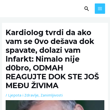
Skip
MAI
Search
to
MEN
content
Post
navigation
KardioIog tvrdi da ako
vam se 0vo dešava dok
spavate, dolazi vam
lnfarkt: Nimalo nije
d0bro, ODMAH
REAGUJTE DOK STE JOŠ
MEĐU ŽIVIMA
/
Ljepota i Zdravlje
,
Zanimljivosti