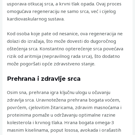
usporava otkucaj srca, a krvni tlak opada. Ovaj proces
omogućava regeneraciju ne samo srca, već i cijelog
kardiovaskularnog sustava.
Kod osoba koje pate od nesanice, ova regeneracija ne
dolazi do izražaja, što može dovesti do dugoročnog
oštećenja srca. Konstantno opterećenje srca povećava
rizik od aritmija (nepravilnog rada srca), što dodatno
može pogoršati opće zdravstveno stanje.
Prehrana i zdravlje srca
Osim sna, prehrana igra ključnu ulogu u očuvanju
zdravlja srca. Uravnotežena prehrana bogata voćem,
povrćem, cjelovitim žitaricama, zdravim masnoćama i
proteinima pomaže u održavanju optimalne razine
kolesterola i krvnog tlaka. Hrana bogata omega-3
masnim kiselinama, poput lososa, avokada i orašastih