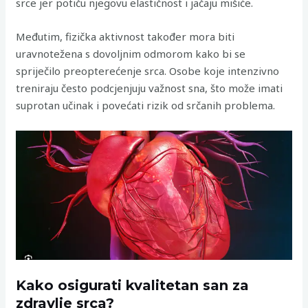
srce jer potiču njegovu elastičnost i jačaju mišiće.
Međutim, fizička aktivnost također mora biti
uravnotežena s dovoljnim odmorom kako bi se
spriječilo preopterećenje srca. Osobe koje intenzivno
treniraju često podcjenjuju važnost sna, što može imati
suprotan učinak i povećati rizik od srčanih problema.
Kako osigurati kvalitetan san za
zdravlje srca?