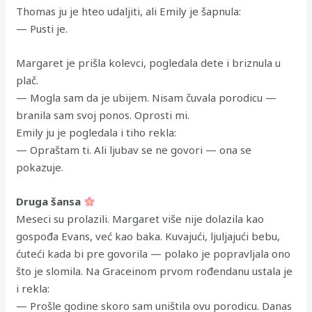
Thomas ju je hteo udaljiti, ali Emily je šapnula:
— Pusti je.
Margaret je prišla kolevci, pogledala dete i briznula u
plač.
— Mogla sam da je ubijem. Nisam čuvala porodicu —
branila sam svoj ponos. Oprosti mi.
Emily ju je pogledala i tiho rekla:
— Opraštam ti. Ali ljubav se ne govori — ona se
pokazuje.
Druga šansa
Meseci su prolazili. Margaret više nije dolazila kao
gospođa Evans, već kao baka. Kuvajući, ljuljajući bebu,
ćuteći kada bi pre govorila — polako je popravljala ono
što je slomila. Na Graceinom prvom rođendanu ustala je
i rekla:
— Prošle godine skoro sam uništila ovu porodicu. Danas