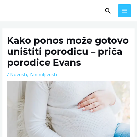
Skip
MAI
Search
to
MEN
content
Post
navigation
Kako ponos može gotovo
uništiti porodicu – priča
porodice Evans
/
Novosti
,
Zanimljivosti