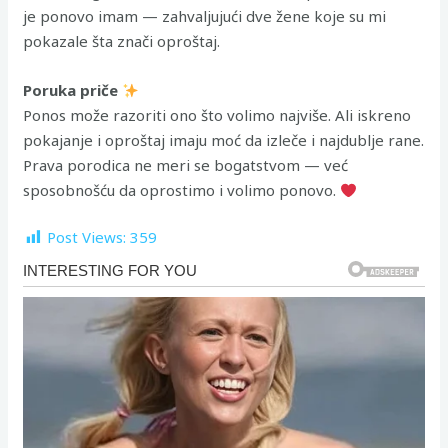
je ponovo imam — zahvaljujući dve žene koje su mi
pokazale šta znači oproštaj.
Poruka priče
Ponos može razoriti ono što volimo najviše. Ali iskreno
pokajanje i oproštaj imaju moć da izleče i najdublje rane.
Prava porodica ne meri se bogatstvom — već
sposobnošću da oprostimo i volimo ponovo.
Post Views:
359