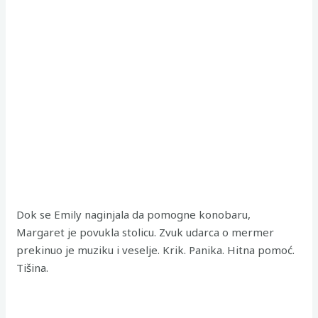
Dok se Emily naginjala da pomogne konobaru,
Margaret je povukla stolicu. Zvuk udarca o mermer
prekinuo je muziku i veselje. Krik. Panika. Hitna pomoć.
Tišina.