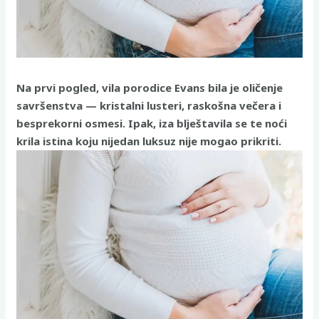
Na prvi pogled, vila porodice Evans bila je oličenje
savršenstva — kristalni lusteri, raskošna večera i
besprekorni osmesi. Ipak, iza blještavila se te noći
krila istina koju nijedan luksuz nije mogao prikriti.