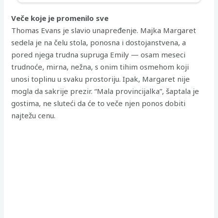
Veče koje je promenilo sve
Thomas Evans je slavio unapređenje. Majka Margaret
sedela je na čelu stola, ponosna i dostojanstvena, a
pored njega trudna supruga Emily — osam meseci
trudnoće, mirna, nežna, s onim tihim osmehom koji
unosi toplinu u svaku prostoriju. Ipak, Margaret nije
mogla da sakrije prezir. “Mala provincijalka”, šaptala je
gostima, ne sluteći da će to veče njen ponos dobiti
najtežu cenu.