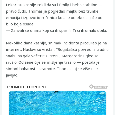
Lekari su kasnije rekli da su i Emily i beba stabilne —
pravo čudo. Thomas je pogledao majku bez trunke
emocija i izgovorio rečenicu koja je odjeknula jače od
bilo koje osude:
— Zahvali se onima koji su ih spasili. Ti si ih umalo ubila.
Nekoliko dana kasnije, snimak incidenta procureo je na
internet. Naslovi su vrištali: “Bogatašica povredila trudnu
snahu na gala večeri!” U trenu, Margaretin ugled se
srušio. Od žene čije se mišljenje tražilo — postala je
simbol bahatosti i sramote. Thomas joj se više nije
javljao.