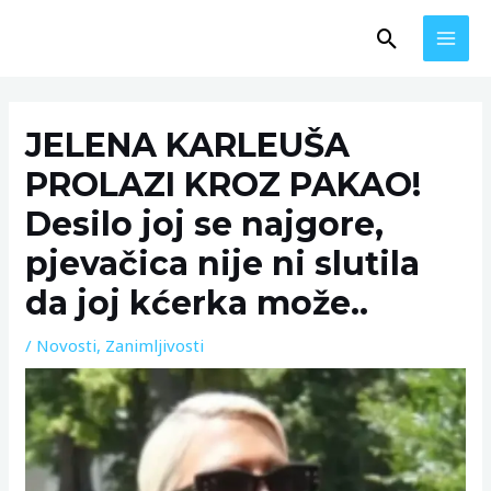
Skip
MAI
Search
to
MEN
content
Post
navigation
JELENA KARLEUŠA
PROLAZI KROZ PAKAO!
Desilo joj se najgore,
pjevačica nije ni slutila
da joj kćerka može..
/
Novosti
,
Zanimljivosti