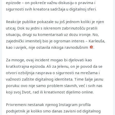
epizode – on pokreće važnu diskusiju o pravima i
sigurnosti svih kreatora sadržaja u digitalnoj sferi.
Reakcije publike pokazale su još jednom koliki je njen
uticaj. Dok su jedni s iskrenom zabrinutošću pratili
situaciju, drugi su komentarisali uz dozu ironije. No,
zajednički imenitelj bio je ogroman interes – Karleuša,
kao i uvijek, nije ostavila nikoga ravnodušnim
.
Za mnoge, ovaj incident mogao bi djelovati kao
kratkotrajna epizoda. Ali za Jelenu, on je povod da se
otvori ozbiljnija rasprava o sigurnosti na mrežama i
važnosti zaštite digitalnog identiteta. Time šalje jasnu
poruku: ovo nije samo problem slavnih, već i svih nas
koji svoj život, rad ili kreativnost dijelimo online.
Privremeni nestanak njenog Instagram profila
podsjetnik je koliko smo danas zavisni od digitalnog