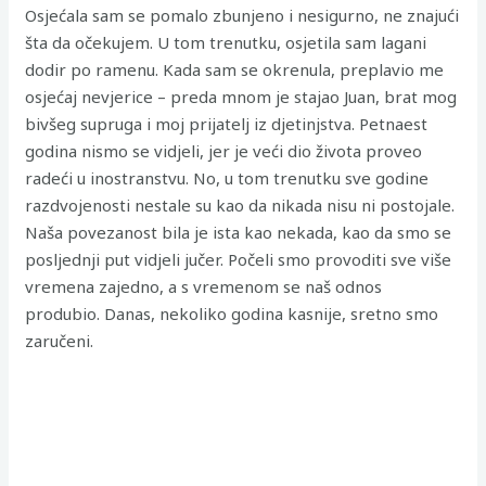
Osjećala sam se pomalo zbunjeno i nesigurno, ne znajući
šta da očekujem. U tom trenutku, osjetila sam lagani
dodir po ramenu. Kada sam se okrenula, preplavio me
osjećaj nevjerice – preda mnom je stajao Juan, brat mog
bivšeg supruga i moj prijatelj iz djetinjstva. Petnaest
godina nismo se vidjeli, jer je veći dio života proveo
radeći u inostranstvu. No, u tom trenutku sve godine
razdvojenosti nestale su kao da nikada nisu ni postojale.
Naša povezanost bila je ista kao nekada, kao da smo se
posljednji put vidjeli jučer. Počeli smo provoditi sve više
vremena zajedno, a s vremenom se naš odnos
produbio. Danas, nekoliko godina kasnije, sretno smo
zaručeni.