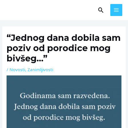
Skip
MAI
Search
to
MEN
content
Post
navigation
“Jednog dana dobila sam
poziv od porodice mog
bivšeg…”
/
Novosti
,
Zanimljivosti