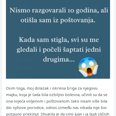
Osim toga, moj dolazak i iskrena briga za njegovu
majku, koja je tada bila ozbiljno bolesna, učinili su da se
ona osjeća voljenom i poštovanom. Iako nisam više bila
dio njihove porodice, odnos između nas nikada nije bio
potpuno prekinut. Shvatila je da smo Juan i ja ljudi sličnih