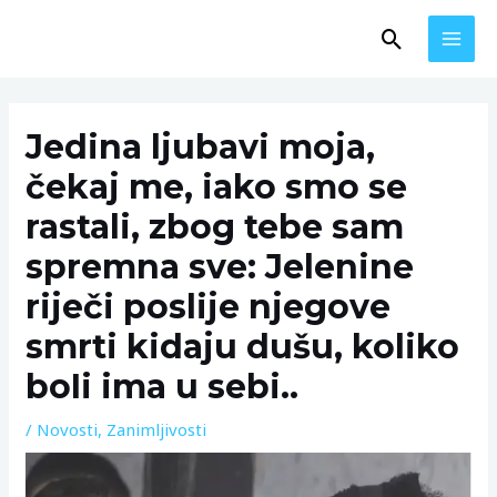
Skip
MAI
Search
to
MEN
content
Post
navigation
Jedina ljubavi moja,
čekaj me, iako smo se
rastali, zbog tebe sam
spremna sve: Jelenine
riječi poslije njegove
smrti kidaju dušu, koliko
boIi ima u sebi..
/
Novosti
,
Zanimljivosti