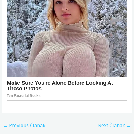
←
Previous Članak
Next Članak
→