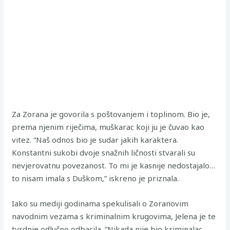
Za Zorana je govorila s poštovanjem i toplinom. Bio je,
prema njenim riječima, muškarac koji ju je čuvao kao
vitez. “Naš odnos bio je sudar jakih karaktera.
Konstantni sukobi dvoje snažnih ličnosti stvarali su
nevjerovatnu povezanost. To mi je kasnije nedostajalo…
to nisam imala s Duškom,” iskreno je priznala.
Iako su mediji godinama spekulisali o Zoranovim
navodnim vezama s kriminalnim krugovima, Jelena je te
tvrdnje odlučno odbacila. “Nikada nije bio kriminalac.