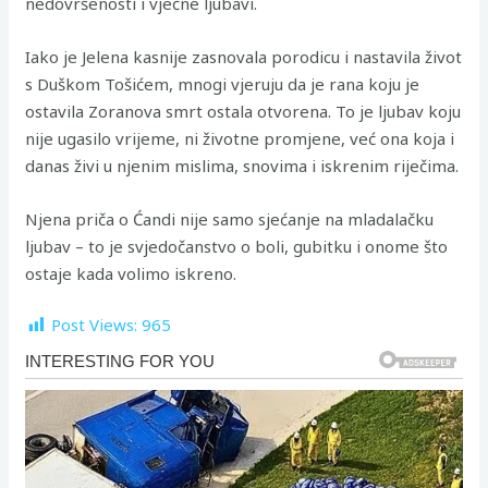
nedovršenosti i vječne ljubavi.
Iako je Jelena kasnije zasnovala porodicu i nastavila život
s Duškom Tošićem, mnogi vjeruju da je rana koju je
ostavila Zoranova smrt ostala otvorena. To je ljubav koju
nije ugasilo vrijeme, ni životne promjene, već ona koja i
danas živi u njenim mislima, snovima i iskrenim riječima.
Njena priča o Ćandi nije samo sjećanje na mladalačku
ljubav – to je svjedočanstvo o boli, gubitku i onome što
ostaje kada volimo iskreno.
Post Views:
965