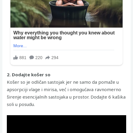
2. Dodajte košer so
Košer so je odličan sastojak jer ne samo da pomaže u
apsorpciji vlage i mirisa, već i omogućava ravnomerno
širenje esencijalnih sastojaka u prostor. Dodajte 6 kašika
soli u posudu.