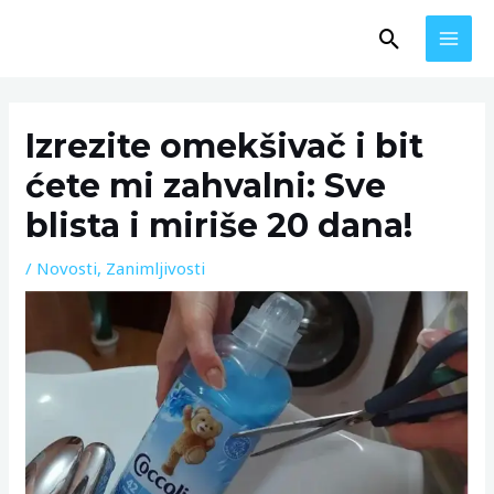
Skip
MAI
Search
to
MEN
content
Post
navigation
Izrezite omekšivač i bit
ćete mi zahvalni: Sve
blista i miriše 20 dana!
/
Novosti
,
Zanimljivosti