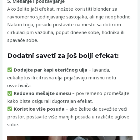
5. Mešanje i postavljanje
Ako želite jači efekat, možete koristiti blender za
ravnomerno sjedinjavanje sastojaka, ali nije neophodno.
Nakon toga, posudu postavite na mesto sa dobrom
cirkulacijom vazduha, poput dnevne sobe, hodnika ili
spavaće sobe.
Dodatni saveti za još bolji efekat:
Dodajte par kapi eteričnog ulja
– lavanda,
eukaliptus ili citrusna ulja pojačavaju mirisnu notu
osveživača.
Redovno mešajte smesu
– povremeno promešajte
kako biste osigurali dugotrajan efekat.
Koristite više posuda
– ako želite da osvežite veći
prostor, postavite više manjih posuda u različite uglove
sobe.