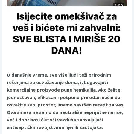
U današnje vreme, sve više ljudi teži prirodnim
rešenjima za osvežavanje doma, izbegavajući
komercijalne proizvode pune hemikalija. Ako želite
jednostavan, efikasan i potpuno prirodan način da
osvežite svoj prostor, imamo savršen recept za vas!
Ova smesa ne samo da neutrališe neprijatne mirise,
već i doprinosi čistoći vazduha zahvaljujući
antiseptičkim svojstvima njenih sastojaka.