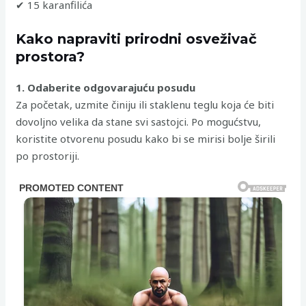
✔ 15 karanfilića
Kako napraviti prirodni osveživač
prostora?
1. Odaberite odgovarajuću posudu
Za početak, uzmite činiju ili staklenu teglu koja će biti
dovoljno velika da stane svi sastojci. Po mogućstvu,
koristite otvorenu posudu kako bi se mirisi bolje širili
po prostoriji.