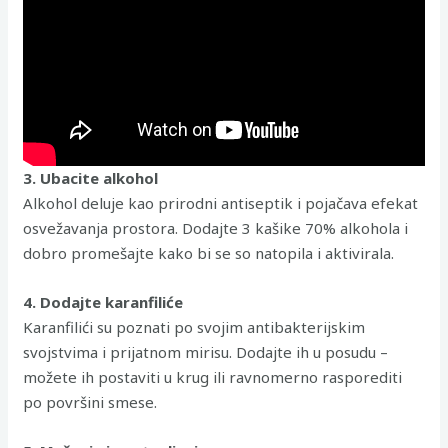
3. Ubacite alkohol
Alkohol deluje kao prirodni antiseptik i pojačava efekat
osvežavanja prostora. Dodajte 3 kašike 70% alkohola i
dobro promešajte kako bi se so natopila i aktivirala.
4. Dodajte karanfiliće
Karanfilići su poznati po svojim antibakterijskim
svojstvima i prijatnom mirisu. Dodajte ih u posudu –
možete ih postaviti u krug ili ravnomerno rasporediti
po površini smese.