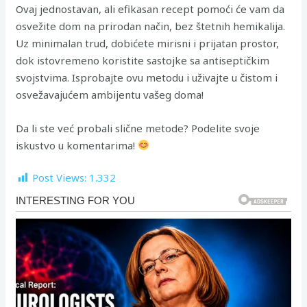
Ovaj jednostavan, ali efikasan recept pomoći će vam da
osvežite dom na prirodan način, bez štetnih hemikalija.
Uz minimalan trud, dobićete mirisni i prijatan prostor,
dok istovremeno koristite sastojke sa antiseptičkim
svojstvima. Isprobajte ovu metodu i uživajte u čistom i
osvežavajućem ambijentu vašeg doma!
Da li ste već probali slične metode? Podelite svoje
iskustvo u komentarima!
Post Views:
1.332