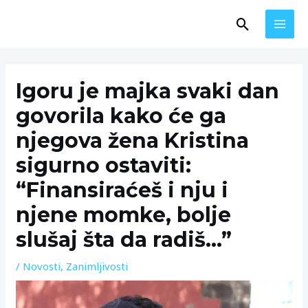
Skip
MAI
Search
to
MEN
content
Post
navigation
Igoru je majka svaki dan
govorila kako će ga
njegova žena Kristina
sigurno ostaviti:
“Finansiraćeš i nju i
njene momke, bolje
slušaj šta da radiš…”
/
Novosti
,
Zanimljivosti