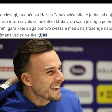
ndesligi, budućnost Harisa Tabakovića bila je jedna od na
ivca interesovalo se nekoliko klubova, a sada je stigla potvr
čnih igara koje su ga ponovo svrstale među najtraženije nap
žmana već su velika.