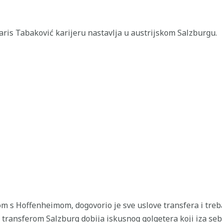
is Tabaković karijeru nastavlja u austrijskom Salzburgu.
om s Hoffenheimom, dogovorio je sve uslove transfera i treba
 transferom Salzburg dobija iskusnog golgetera koji iza seb