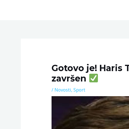
Skip
to
content
Post
navigation
Gotovo je! Haris 
završen
/
Novosti
,
Sport