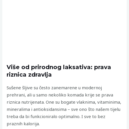
Više od prirodnog laksativa: prava
riznica zdravlja
Sušene šljive su često zanemarene u modernoj
prehrani, ali u samo nekoliko komada krije se prava
riznica nutrijenata. One su bogate vlaknima, vitaminima,
mineralima i antioksidansima – sve ono što našem tijelu
treba da bi funkcioniralo optimalno. I sve to bez
praznih kalorija.