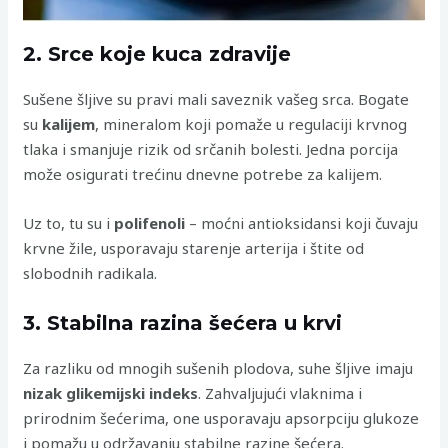
2. Srce koje kuca zdravije
Sušene šljive su pravi mali saveznik vašeg srca. Bogate
su
kalijem
, mineralom koji pomaže u regulaciji krvnog
tlaka i smanjuje rizik od srčanih bolesti. Jedna porcija
može osigurati trećinu dnevne potrebe za kalijem.
Uz to, tu su i
polifenoli
– moćni antioksidansi koji čuvaju
krvne žile, usporavaju starenje arterija i štite od
slobodnih radikala.
3. Stabilna razina šećera u krvi
Za razliku od mnogih sušenih plodova, suhe šljive imaju
nizak glikemijski indeks
. Zahvaljujući vlaknima i
prirodnim šećerima, one usporavaju apsorpciju glukoze
i pomažu u održavanju stabilne razine šećera.