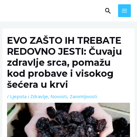
Skip
MAI
Search
to
MEN
content
Post
navigation
EVO ZAŠTO IH TREBATE
REDOVNO JESTI: Čuvaju
zdravlje srca, pomažu
kod probave i visokog
šećera u krvi
/
Ljepota i Zdravlje
,
Novosti
,
Zanimljivosti