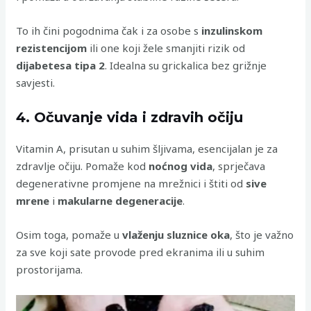
To ih čini pogodnima čak i za osobe s
inzulinskom
rezistencijom
ili one koji žele smanjiti rizik od
dijabetesa tipa 2
. Idealna su grickalica bez grižnje
savjesti.
4. Očuvanje vida i zdravih očiju
Vitamin A, prisutan u suhim šljivama, esencijalan je za
zdravlje očiju. Pomaže kod
noćnog vida
, sprječava
degenerativne promjene na mrežnici i štiti od
sive
mrene
i
makularne degeneracije
.
Osim toga, pomaže u
vlaženju sluznice oka
, što je važno
za sve koji sate provode pred ekranima ili u suhim
prostorijama.