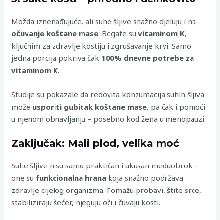
Možda iznenađujuće, ali suhe šljive snažno djeluju i na
očuvanje koštane mase
. Bogate su
vitaminom K
,
ključnim za zdravlje kostiju i zgrušavanje krvi. Samo
jedna porcija pokriva čak
100% dnevne potrebe za
vitaminom K
.
Studije su pokazale da redovita konzumacija suhih šljiva
može
usporiti gubitak koštane mase
, pa čak i pomoći
u njenom obnavljanju – posebno kod žena u menopauzi.
Zaključak: Mali plod, velika moć
Suhe šljive nisu samo praktičan i ukusan međuobrok –
one su
funkcionalna hrana
koja snažno podržava
zdravlje cijelog organizma. Pomažu probavi, štite srce,
stabiliziraju šećer, njeguju oči i čuvaju kosti.