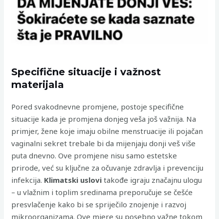
Specifične situacije i važnost
materijala
Pored svakodnevne promjene, postoje specifične
situacije kada je promjena donjeg veša još važnija. Na
primjer, žene koje imaju obilne menstruacije ili pojačan
vaginalni sekret trebale bi da mijenjaju donji veš više
puta dnevno. Ove promjene nisu samo estetske
prirode, već su ključne za očuvanje zdravlja i prevenciju
infekcija.
Klimatski uslovi
takođe igraju značajnu ulogu
– u vlažnim i toplim sredinama preporučuje se češće
presvlačenje kako bi se spriječilo znojenje i razvoj
mikroorganizama. Ove mjere su posebno važne tokom