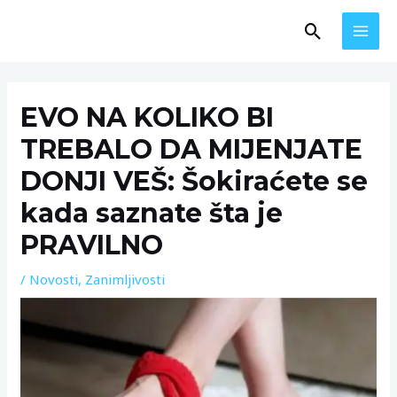
Skip
MAI
Search
to
MEN
content
Post
navigation
EVO NA KOLIKO BI
TREBALO DA MIJENJATE
DONJI VEŠ: Šokiraćete se
kada saznate šta je
PRAVILNO
/
Novosti
,
Zanimljivosti