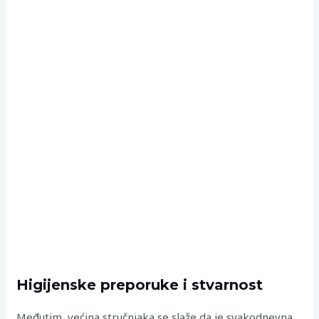
Higijenske preporuke i stvarnost
Međutim, većina stručnjaka se slaže da je svakodnevna