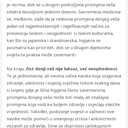
je norma, dok se u drugim područjima promjena veša
smatra dovoljnom jednom dnevno. Savremena medicina
se, međutim, slaže da je redovna promjena donjeg veša
jedan od najjednostavnijih i najefikasnijih načina za
prevenciju bolesti i neugodnosti. U nekim kulturama,
kao što su japanska i skandinavska, higijena se
posmatra kao prioritet, dok se u drugim dijelovima
svijeta ta praksa može zanemariti.
Na kraju,
čist donji veš nije luksuz, već neophodnost
.
To je jednostavna, ali veoma važna navika koja osigurava
zdravlje, udobnost i osjećaj svježine tokom svakog dana.
U svijetu gdje je lična higijena često zanemarena,
promjena donjeg veša može biti mala, ali značajna
promjena koja vodi ka boljem zdravlju i osjećaju vlastite
vrijednosti. Također, podizanje svijesti o važnosti ove
navike može pomoći u smanjenju stresa i anksioznosti
vezanih za zdravlje, čime se doprinosi cjelokupnom