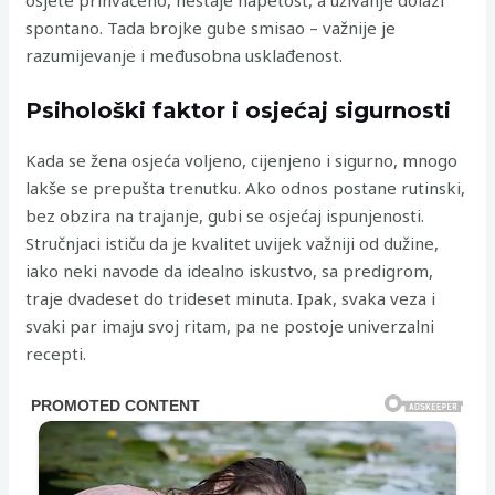
osjete prihvaćeno, nestaje napetost, a uživanje dolazi
spontano. Tada brojke gube smisao – važnije je
razumijevanje i međusobna usklađenost.
Psihološki faktor i osjećaj sigurnosti
Kada se žena osjeća voljeno, cijenjeno i sigurno, mnogo
lakše se prepušta trenutku. Ako odnos postane rutinski,
bez obzira na trajanje, gubi se osjećaj ispunjenosti.
Stručnjaci ističu da je kvalitet uvijek važniji od dužine,
iako neki navode da idealno iskustvo, sa predigrom,
traje dvadeset do trideset minuta. Ipak, svaka veza i
svaki par imaju svoj ritam, pa ne postoje univerzalni
recepti.