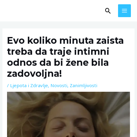
Skip
MAI
Search
to
MEN
content
Post
navigation
Evo koliko minuta zaista
treba da traje intimni
odnos da bi žene bila
zadovoljna!
/
Ljepota i Zdravlje
,
Novosti
,
Zanimljivosti