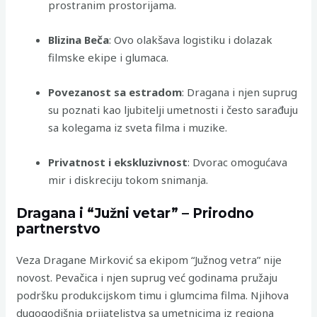
prostranim prostorijama.
Blizina Beča
: Ovo olakšava logistiku i dolazak
filmske ekipe i glumaca.
Povezanost sa estradom
: Dragana i njen suprug
su poznati kao ljubitelji umetnosti i često sarađuju
sa kolegama iz sveta filma i muzike.
Privatnost i ekskluzivnost
: Dvorac omogućava
mir i diskreciju tokom snimanja.
Dragana i “Južni vetar” – Prirodno
partnerstvo
Veza Dragane Mirković sa ekipom “Južnog vetra” nije
novost. Pevačica i njen suprug već godinama pružaju
podršku produkcijskom timu i glumcima filma. Njihova
dugogodišnja prijateljstva sa umetnicima iz regiona