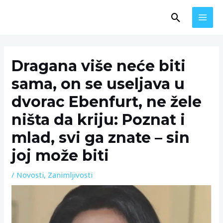
Skip
MAI
Search
to
MEN
content
Post
navigation
Dragana više neće biti
sama, on se useljava u
dvorac Ebenfurt, ne žele
ništa da kriju: Poznat i
mlad, svi ga znate – sin
joj može biti
/
Novosti
,
Zanimljivosti