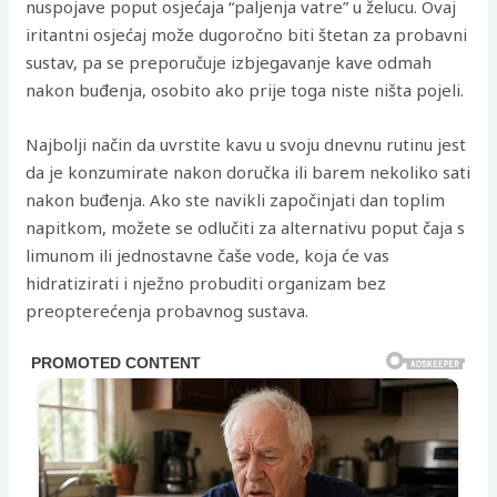
nuspojave poput osjećaja “paljenja vatre” u želucu. Ovaj
iritantni osjećaj može dugoročno biti štetan za probavni
sustav, pa se preporučuje izbjegavanje kave odmah
nakon buđenja, osobito ako prije toga niste ništa pojeli.
Najbolji način da uvrstite kavu u svoju dnevnu rutinu jest
da je konzumirate nakon doručka ili barem nekoliko sati
nakon buđenja. Ako ste navikli započinjati dan toplim
napitkom, možete se odlučiti za alternativu poput čaja s
limunom ili jednostavne čaše vode, koja će vas
hidratizirati i nježno probuditi organizam bez
preopterećenja probavnog sustava.