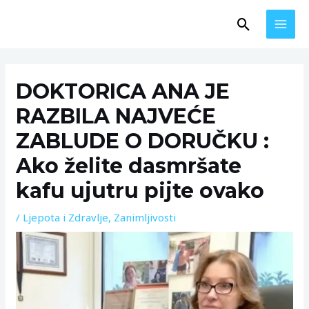
Skip
MAI
Search
to
MEN
content
Post
navigation
DOKTORICA ANA JE
RAZBILA NAJVEĆE
ZABLUDE O DORUČKU :
Ako želite dasmršate
kafu ujutru pijte ovako
/
Ljepota i Zdravlje
,
Zanimljivosti