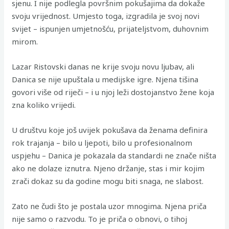
sjenu. I nije podlegla površnim pokušajima da dokaže
svoju vrijednost. Umjesto toga, izgradila je svoj novi
svijet – ispunjen umjetnošću, prijateljstvom, duhovnim
mirom.
Lazar Ristovski danas ne krije svoju novu ljubav, ali
Danica se nije upuštala u medijske igre. Njena tišina
govori više od riječi – i u njoj leži dostojanstvo žene koja
zna koliko vrijedi.
U društvu koje još uvijek pokušava da ženama definira
rok trajanja – bilo u ljepoti, bilo u profesionalnom
uspjehu – Danica je pokazala da standardi ne znače ništa
ako ne dolaze iznutra. Njeno držanje, stas i mir kojim
zrači dokaz su da godine mogu biti snaga, ne slabost.
Zato ne čudi što je postala uzor mnogima. Njena priča
nije samo o razvodu. To je priča o obnovi, o tihoj