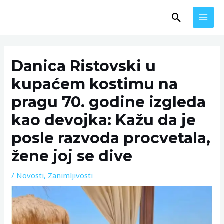
Skip
MAI
Search
to
MEN
content
Post
navigation
Danica Ristovski u
kupaćem kostimu na
pragu 70. godine izgleda
kao devojka: Kažu da je
posle razvoda procvetala,
žene joj se dive
/
Novosti
,
Zanimljivosti