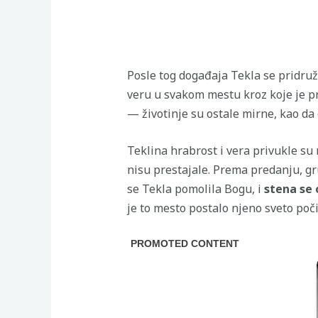
Posle tog događaja Tekla se pridruži
veru u svakom mestu kroz koje je pro
— životinje su ostale mirne, kao da 
Teklina hrabrost i vera privukle su 
nisu prestajale. Prema predanju, gr
se Tekla pomolila Bogu, i
stena se 
je to mesto postalo njeno sveto poči