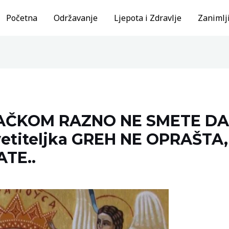
Početna
Održavanje
Ljepota i Zdravlje
Zanimlji
TAČKOM RAZNO NE SMETE DA
etiteljka GREH NE OPRAŠTA
TE..