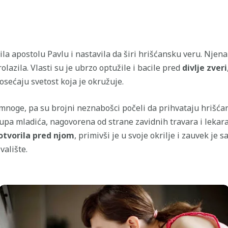
la apostolu Pavlu i nastavila da širi hrišćansku veru. Njena 
lazila. Vlasti su je ubrzo optužile i bacile pred
divlje zveri
osećaju svetost koja je okružuje.
mnoge, pa su brojni neznabošci počeli da prihvataju hrišćans
upa mladića, nagovorena od strane zavidnih travara i lekara
otvorila pred njom
, primivši je u svoje okrilje i zauvek je 
valište.