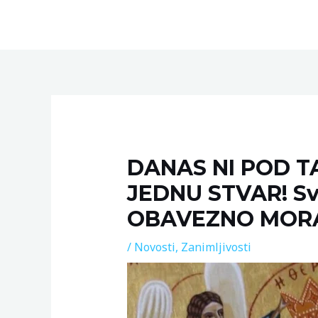
Skip
to
content
Post
navigation
DANAS NI POD 
JEDNU STVAR! Sv
OBAVEZNO MORA
/
Novosti
,
Zanimljivosti