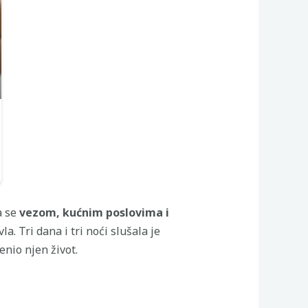
a se
vezom, kućnim poslovima i
. Tri dana i tri noći slušala je
nio njen život.