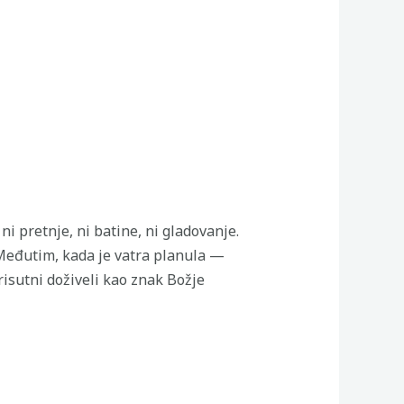
i pretnje, ni batine, ni gladovanje.
 Međutim, kada je vatra planula —
risutni doživeli kao znak Božje