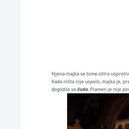
Njena majka se tome oštro usprotivi
Kada ništa nije uspelo, majka je, p
dogodilo se
čudo
. Plamen je nije po