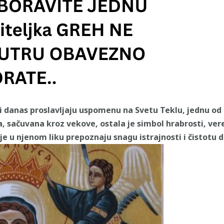
i danas proslavljaju uspomenu na Svetu Teklu, jednu od 
ča, sačuvana kroz vekove, ostala je simbol hrabrosti, ver
 u njenom liku prepoznaju snagu istrajnosti i čistotu 