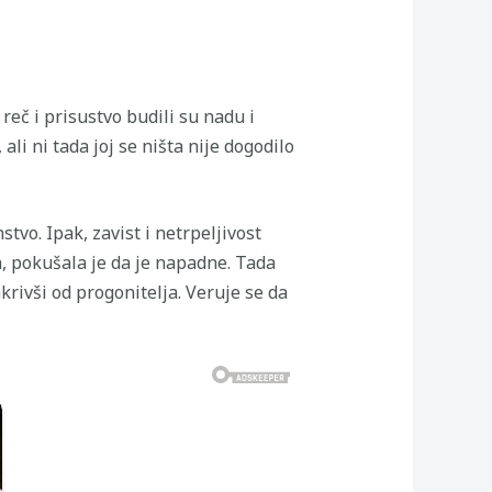
reč i prisustvo budili su nadu i
, ali ni tada joj se ništa nije dogodilo
tvo. Ipak, zavist i netrpeljivost
, pokušala je da je napadne. Tada
sakrivši od progonitelja. Veruje se da