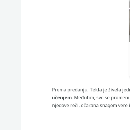
Prema predanju, Tekla je živela je
učenjem
. Međutim, sve se promenilo
njegove reči, očarana snagom vere i