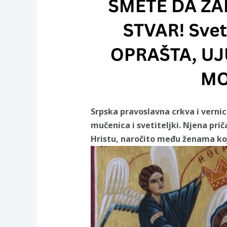
Srpska pravoslavna crkva i vernic
mučenica i svetiteljki. Njena pri
Hristu, naročito među ženama koje