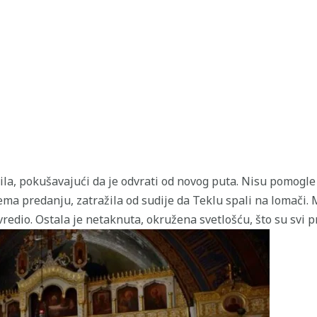
la, pokušavajući da je odvrati od novog puta. Nisu pomogle n
rema predanju, zatražila od sudije da Teklu spali na lomači.
vredio. Ostala je netaknuta, okružena svetlošću, što su svi p