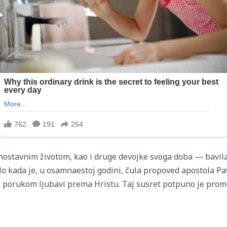
dnostavnim životom, kao i druge devojke svoga doba — bavil
 kada je, u osamnaestoj godini, čula propoved apostola Pavla
 porukom ljubavi prema Hristu. Taj susret potpuno je prome