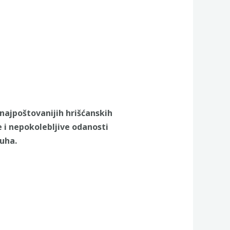
najpoštovanijih hrišćanskih
e i nepokolebljive odanosti
duha.