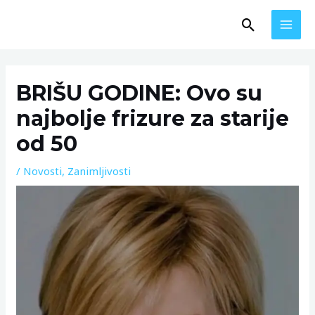
Skip
MAI
Search
to
MEN
content
Post
navigation
BRIŠU GODINE: Ovo su
najbolje frizure za starije
od 50
/
Novosti
,
Zanimljivosti