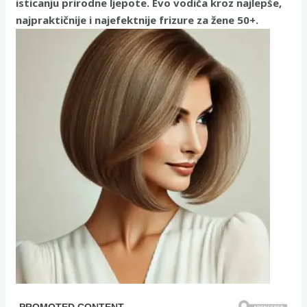
isticanju prirodne ljepote. Evo vodiča kroz najlepše,
najpraktičnije i najefektnije frizure za žene 50+.