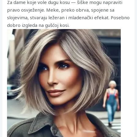
Za dame koje vole dugu kosu — šiške mogu napraviti
pravo osvježenje. Meke, preko obrva, spojene sa
slojevima, stvaraju ležeran i mladenački efekat. Posebno
dobro izgleda na gušćoj kosi.