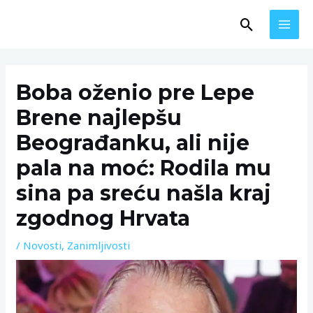
Skip
MAI
Search
to
MEN
content
Post
navigation
Boba oženio pre Lepe
Brene najlepšu
Beograđanku, ali nije
pala na moć: Rodila mu
sina pa sreću našla kraj
zgodnog Hrvata
/
Novosti
,
Zanimljivosti