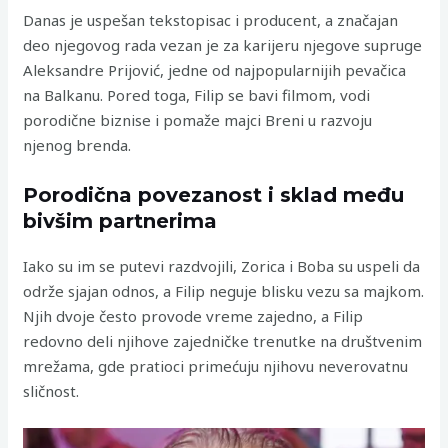
Danas je uspešan tekstopisac i producent, a značajan
deo njegovog rada vezan je za karijeru njegove supruge
Aleksandre Prijović, jedne od najpopularnijih pevačica
na Balkanu. Pored toga, Filip se bavi filmom, vodi
porodične biznise i pomaže majci Breni u razvoju
njenog brenda.
Porodična povezanost i sklad među
bivšim partnerima
Iako su im se putevi razdvojili, Zorica i Boba su uspeli da
održe sjajan odnos, a Filip neguje blisku vezu sa majkom.
Njih dvoje često provode vreme zajedno, a Filip
redovno deli njihove zajedničke trenutke na društvenim
mrežama, gde pratioci primećuju njihovu neverovatnu
sličnost.