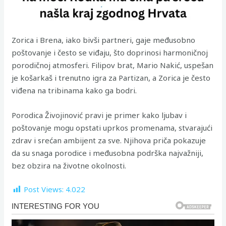
Zorica i Brena, iako bivši partneri, gaje međusobno
poštovanje i često se viđaju, što doprinosi harmoničnoj
porodičnoj atmosferi. Filipov brat, Mario Nakić, uspešan
je košarkaš i trenutno igra za Partizan, a Zorica je često
viđena na tribinama kako ga bodri.
Porodica Živojinović pravi je primer kako ljubav i
poštovanje mogu opstati uprkos promenama, stvarajući
zdrav i srećan ambijent za sve. Njihova priča pokazuje
da su snaga porodice i međusobna podrška najvažniji,
bez obzira na životne okolnosti.
Post Views:
4.022