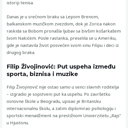
istoriji tenisa.
Danas je u srećnom braku sa Lepom Brenom,
balkanskom muzičkom zvezdom, dok je Zorica nakon
raskida sa Bobom pronašla ljubav sa bivšim košarkašem
Ivom Nakićem. Posle rastanka, preselila se u Ameriku,
gde je nastavila život posvećen svom sinu Filipu i deci iz
drugog braka.
Filip Živojinović: Put uspeha između
sporta, biznisa i muzike
Filip Živojinović nije ostao samo u senci slavnih roditelja
– izgradio je sopstveni put ka uspehu. Po završetku
osnovne škole u Beogradu, upisao je Britansku
internacionalnu školu, a zatim diplomirao psihologiju i
sportski menadžment na prestižnom Univerzitetu „Rajs“
u Hjustonu.