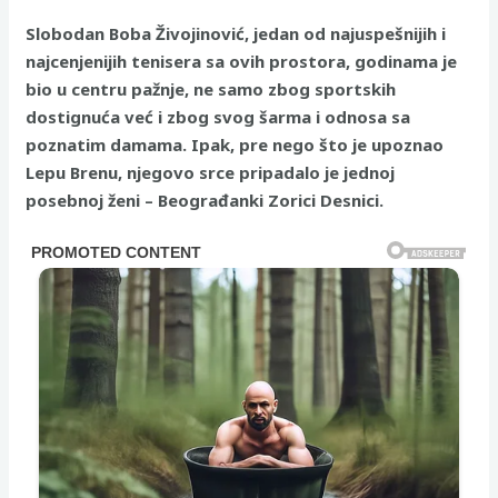
Slobodan Boba Živojinović, jedan od najuspešnijih i
najcenjenijih tenisera sa ovih prostora, godinama je
bio u centru pažnje, ne samo zbog sportskih
dostignuća već i zbog svog šarma i odnosa sa
poznatim damama. Ipak, pre nego što je upoznao
Lepu Brenu, njegovo srce pripadalo je jednoj
posebnoj ženi – Beograđanki Zorici Desnici.