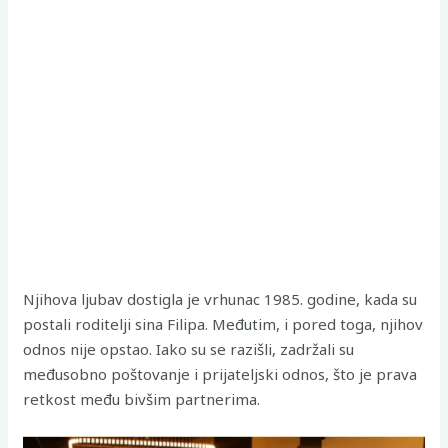
Njihova ljubav dostigla je vrhunac 1985. godine, kada su
postali roditelji sina Filipa. Međutim, i pored toga, njihov
odnos nije opstao. Iako su se razišli, zadržali su
međusobno poštovanje i prijateljski odnos, što je prava
retkost među bivšim partnerima.