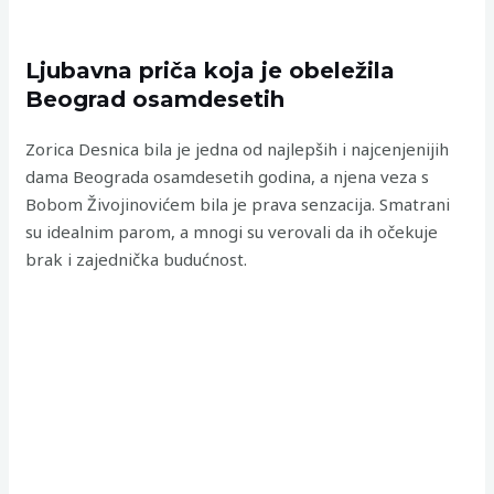
Ljubavna priča koja je obeležila
Beograd osamdesetih
Zorica Desnica bila je jedna od najlepših i najcenjenijih
dama Beograda osamdesetih godina, a njena veza s
Bobom Živojinovićem bila je prava senzacija. Smatrani
su idealnim parom, a mnogi su verovali da ih očekuje
brak i zajednička budućnost.