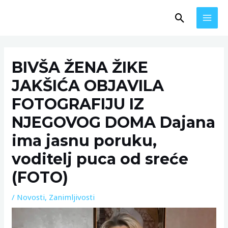
Skip
MAI
Search
to
MEN
content
Post
navigation
BIVŠA ŽENA ŽIKE
JAKŠIĆA OBJAVILA
FOTOGRAFIJU IZ
NJEGOVOG DOMA Dajana
ima jasnu poruku,
voditelj puca od sreće
(FOTO)
/
Novosti
,
Zanimljivosti