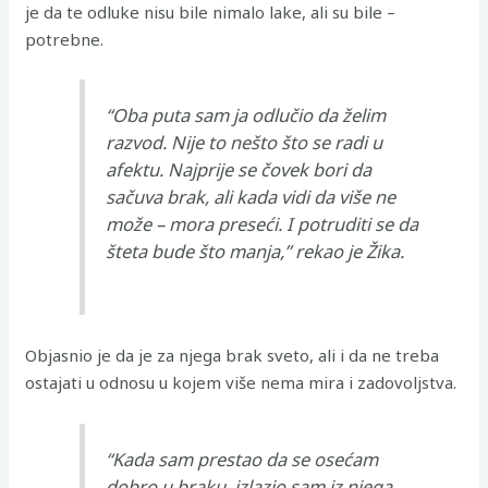
je da te odluke nisu bile nimalo lake, ali su bile –
potrebne.
“Oba puta sam ja odlučio da želim
razvod. Nije to nešto što se radi u
afektu. Najprije se čovek bori da
sačuva brak, ali kada vidi da više ne
može – mora preseći. I potruditi se da
šteta bude što manja,” rekao je Žika.
Objasnio je da je za njega brak sveto, ali i da ne treba
ostajati u odnosu u kojem više nema mira i zadovoljstva.
“Kada sam prestao da se osećam
dobro u braku, izlazio sam iz njega.