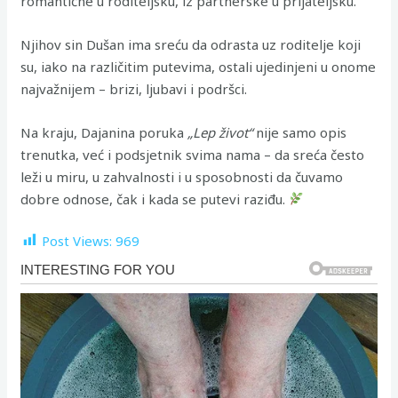
romantične u roditeljsku, iz partnerske u prijateljsku.
Njihov sin Dušan ima sreću da odrasta uz roditelje koji
su, iako na različitim putevima, ostali ujedinjeni u onome
najvažnijem – brizi, ljubavi i podršci.
Na kraju, Dajanina poruka
„Lep život“
nije samo opis
trenutka, već i podsjetnik svima nama – da sreća često
leži u miru, u zahvalnosti i u sposobnosti da čuvamo
dobre odnose, čak i kada se putevi raziđu.
Post Views:
969