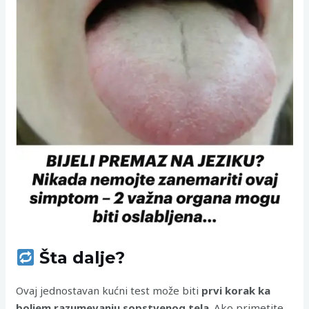
Šta dalje?
Ovaj jednostavan kućni test može biti
prvi korak ka
boljem razumevanju sopstvenog tela
. Ako primetite