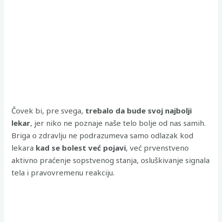
Čovek bi, pre svega,
trebalo da bude svoj najbolji
lekar
, jer niko ne poznaje naše telo bolje od nas samih.
Briga o zdravlju ne podrazumeva samo odlazak kod
lekara
kad se bolest već pojavi
, već prvenstveno
aktivno praćenje sopstvenog stanja, osluškivanje signala
tela i pravovremenu reakciju.