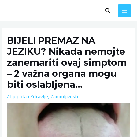
Skip
MAI
Search
to
MEN
content
Post
navigation
BIJELI PREMAZ NA
JEZIKU? Nikada nemojte
zanemariti ovaj simptom
– 2 važna organa mogu
biti oslabljena…
/
Ljepota i Zdravlje
,
Zanimljivosti