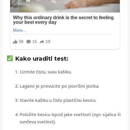
Kako uraditi test:
Uzmite čistu, suvu kašiku.
Lagano je prevucite po površini jezika.
Stavite kašiku u čistu plastičnu kesicu.
Položite kesicu ispod jake svetlosti (npr. sijalica ili
sunčeva svetlost).