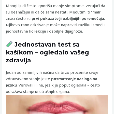
Mnogi ljudi često ignorišu manje simptome, verujući da
su beznačajni ili da će sami nestati. Međutim, ti “mali”
znaci često su
prvi pokazatelji ozbiljnijih poremećaja
.
Njihovo rano otkrivanje može napraviti razliku između
jednostavne korekcije i ozbiljne dijagnoze.
Jednostavan test sa
kašikom – ogledalo vašeg
zdravlja
Jedan od zanimljivih načina da brzo procenite svoje
zdravstveno stanje jeste
posmatranje naslaga na
jeziku
. Verovali ili ne, jezik je poput ogledala – često
odražava stanje unutrašnjih organa.