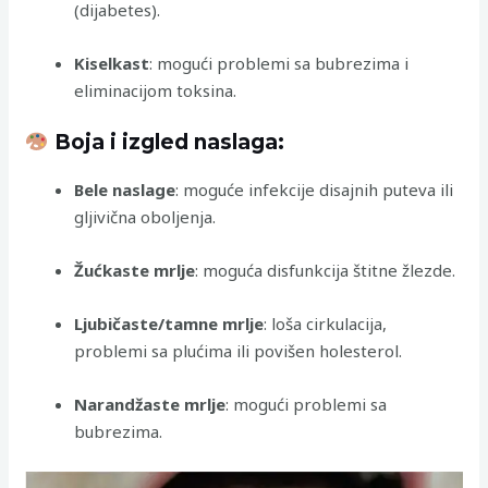
(dijabetes).
Kiselkast
: mogući problemi sa bubrezima i
eliminacijom toksina.
Boja i izgled naslaga:
Bele naslage
: moguće infekcije disajnih puteva ili
gljivična oboljenja.
Žućkaste mrlje
: moguća disfunkcija štitne žlezde.
Ljubičaste/tamne mrlje
: loša cirkulacija,
problemi sa plućima ili povišen holesterol.
Narandžaste mrlje
: mogući problemi sa
bubrezima.