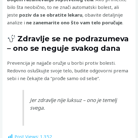
bilo šta neobično, to ne znači automatski bolest, ali
jeste
poziv da se obratite lekaru
, obavite detaljnije
analize i
ne zanemarite ono što vam telo poručuje
.
Zdravlje se ne podrazumeva
– ono se neguje svakog dana
Prevencija je najjače oružje u borbi protiv bolesti.
Redovno osluškujte svoje telo, budite odgovorni prema
sebi i ne čekajte da “prođe samo od sebe”.
Jer zdravlje nije luksuz – ono je temelj
svega.
Post Views:
1.352