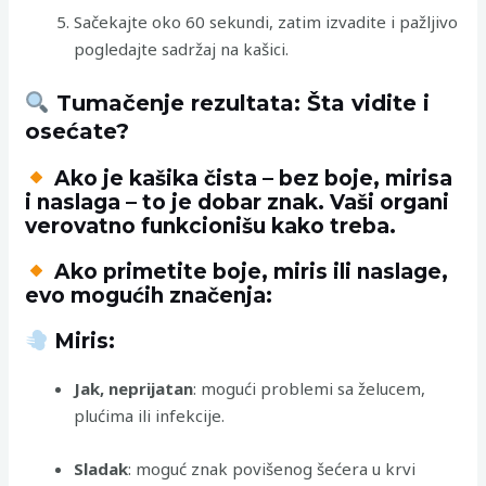
Sačekajte oko 60 sekundi, zatim izvadite i pažljivo
pogledajte sadržaj na kašici.
Tumačenje rezultata: Šta vidite i
osećate?
Ako je kašika čista
– bez boje, mirisa
i naslaga – to je dobar znak. Vaši organi
verovatno funkcionišu kako treba.
Ako primetite boje, miris ili naslage
,
evo mogućih značenja:
Miris:
Jak, neprijatan
: mogući problemi sa želucem,
plućima ili infekcije.
Sladak
: moguć znak povišenog šećera u krvi