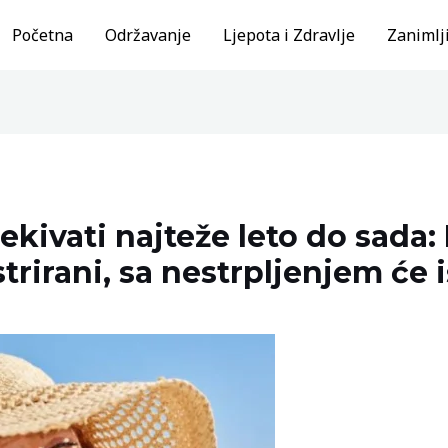
Početna
Održavanje
Ljepota i Zdravlje
Zanimlji
ivati najteže leto do sada: 
strirani, sa nestrpljenjem će 