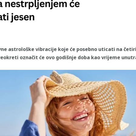
vne astrološke vibracije koje će posebno uticati na čet
eokreti označit će ovo godišnje doba kao vrijeme unutrašn