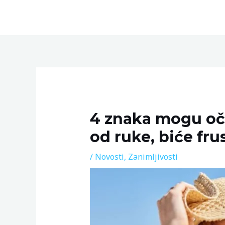
Skip
to
content
Post
navigation
4 znaka mogu oček
od ruke, biće fru
/
Novosti
,
Zanimljivosti