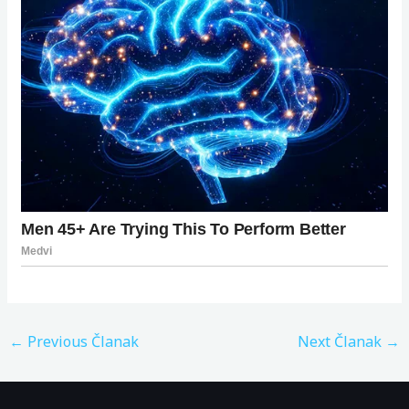
←
Previous Članak
Next Članak
→