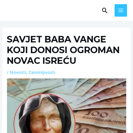
Skip
MAI
Search
to
MEN
content
Post
navigation
SAVJET BABA VANGE
KOJI DONOSI OGROMAN
NOVAC ISREĆU
/
Novosti
,
Zanimljivosti