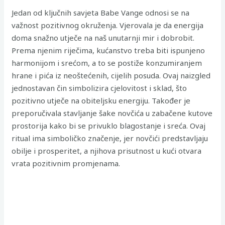
Jedan od ključnih savjeta Babe Vange odnosi se na
važnost pozitivnog okruženja. Vjerovala je da energija
doma snažno utječe na naš unutarnji mir i dobrobit.
Prema njenim riječima, kućanstvo treba biti ispunjeno
harmonijom i srećom, a to se postiže konzumiranjem
hrane i pića iz neoštećenih, cijelih posuda. Ovaj naizgled
jednostavan čin simbolizira cjelovitost i sklad, što
pozitivno utječe na obiteljsku energiju. Također je
preporučivala stavljanje šake novčića u zabačene kutove
prostorija kako bi se privuklo blagostanje i sreća. Ovaj
ritual ima simboličko značenje, jer novčići predstavljaju
obilje i prosperitet, a njihova prisutnost u kući otvara
vrata pozitivnim promjenama.